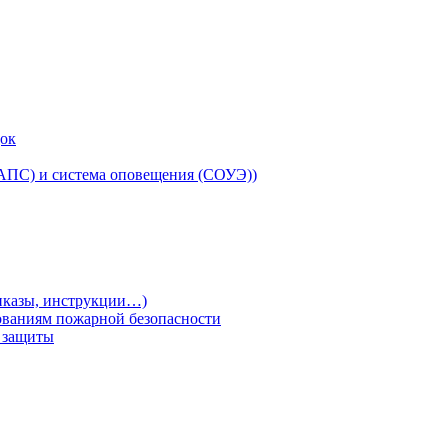
док
(АПС) и система оповещения (СОУЭ))
риказы, инструкции…)
ованиям пожарной безопасности
т защиты