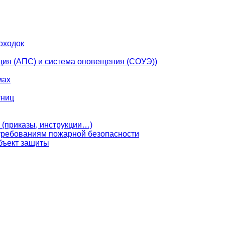
оходок
ция (АПС) и система оповещения (СОУЭ))
мах
тниц
 (приказы, инструкции…)
 требованиям пожарной безопасности
бъект защиты