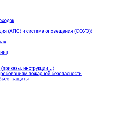
оходок
ция (АПС) и система оповещения (СОУЭ))
мах
тниц
 (приказы, инструкции…)
 требованиям пожарной безопасности
бъект защиты