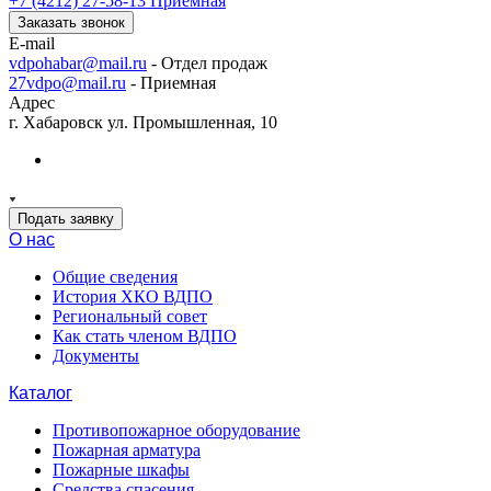
+7 (4212) 27-58-13
Приемная
Заказать звонок
E-mail
vdpohabar@mail.ru
- Отдел продаж
27vdpo@mail.ru
- Приемная
Адрес
г. Хабаровск ул. Промышленная, 10
Подать заявку
О нас
Общие сведения
История ХКО ВДПО
Региональный совет
Как стать членом ВДПО
Документы
Каталог
Противопожарное оборудование
Пожарная арматура
Пожарные шкафы
Средства спасения