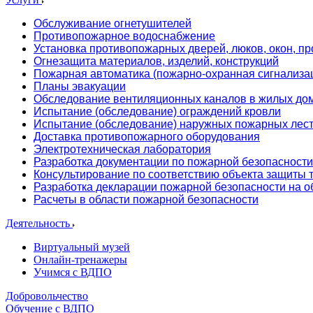
Обслуживание огнетушителей
Противопожарное водоснабжение
Установка противопожарных дверей, люков, окон, пр
Огнезащита материалов, изделий, конструкций
Пожарная автоматика (пожарно-охранная сигнализа
Планы эвакуации
Обследование вентиляционных каналов в жилых до
Испытание (обследование) ограждений кровли
Испытание (обследование) наружных пожарных лес
Доставка противопожарного оборудования
Электротехническая лаборатория
Разработка документации по пожарной безопасности
Консультирование по соответствию объекта защиты
Разработка декларации пожарной безопасности на о
Расчеты в области пожарной безопасности
Деятельность
Виртуальный музей
Онлайн-тренажеры
Учимся с ВДПО
Добровольчество
Обучение с ВДПО