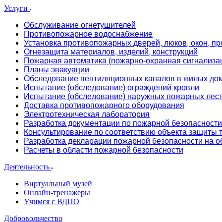
Услуги
Обслуживание огнетушителей
Противопожарное водоснабжение
Установка противопожарных дверей, люков, окон, пр
Огнезащита материалов, изделий, конструкций
Пожарная автоматика (пожарно-охранная сигнализа
Планы эвакуации
Обследование вентиляционных каналов в жилых до
Испытание (обследование) ограждений кровли
Испытание (обследование) наружных пожарных лес
Доставка противопожарного оборудования
Электротехническая лаборатория
Разработка документации по пожарной безопасности
Консультирование по соответствию объекта защиты
Разработка декларации пожарной безопасности на о
Расчеты в области пожарной безопасности
Деятельность
Виртуальный музей
Онлайн-тренажеры
Учимся с ВДПО
Добровольчество