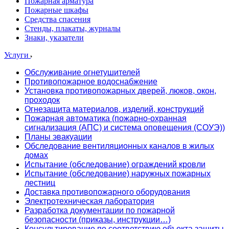
Пожарная арматура
Пожарные шкафы
Средства спасения
Стенды, плакаты, журналы
Знаки, указатели
Услуги
Обслуживание огнетушителей
Противопожарное водоснабжение
Установка противопожарных дверей, люков, окон,
проходок
Огнезащита материалов, изделий, конструкций
Пожарная автоматика (пожарно-охранная
сигнализация (АПС) и система оповещения (СОУЭ))
Планы эвакуации
Обследование вентиляционных каналов в жилых
домах
Испытание (обследование) ограждений кровли
Испытание (обследование) наружных пожарных
лестниц
Доставка противопожарного оборудования
Электротехническая лаборатория
Разработка документации по пожарной
безопасности (приказы, инструкции…)
Консультирование по соответствию объекта защиты