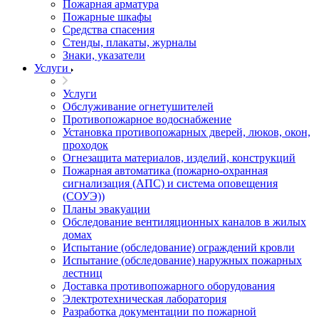
Пожарная арматура
Пожарные шкафы
Средства спасения
Стенды, плакаты, журналы
Знаки, указатели
Услуги
Услуги
Обслуживание огнетушителей
Противопожарное водоснабжение
Установка противопожарных дверей, люков, окон,
проходок
Огнезащита материалов, изделий, конструкций
Пожарная автоматика (пожарно-охранная
сигнализация (АПС) и система оповещения
(СОУЭ))
Планы эвакуации
Обследование вентиляционных каналов в жилых
домах
Испытание (обследование) ограждений кровли
Испытание (обследование) наружных пожарных
лестниц
Доставка противопожарного оборудования
Электротехническая лаборатория
Разработка документации по пожарной