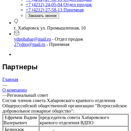
+7 (4212) 24-05-04
Отдел продаж
+7 (4212) 27-58-13
Приемная
Заказать звонок
г. Хабаровск ул. Промышленная, 10
vdpohabar@mail.ru
- Отдел продаж
27vdpo@mail.ru
- Приемная
Партнеры
Главная
—
О компании
—
Региональный совет
Состав членов совета Хабаровского краевого отделения
Общероссийской общественной организации "Всероссийское
добровольное пожарное общество":
Ефремов Вадим
председатель совета Хабаровского
Валерьевич
краевого отделения ВДПО
Безносюк