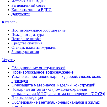
История ХКО ВДПО
Региональный совет
Как стать членом ВДПО
Документы
Каталог
Противопожарное оборудование
Пожарная арматура
Пожарные шкафы
Средства спасения
Стенды, плакаты, журналы
Знаки, указатели
Услуги
Обслуживание огнетушителей
Противопожарное водоснабжение
Установка противопожарных дверей, люков, окон,
проходок
Огнезащита материалов, изделий, конструкций
Пожарная автоматика (пожарно-охранная
сигнализация (АПС) и система оповещения (СОУЭ))
Планы эвакуации
Обследование вентиляционных каналов в жилых
домах