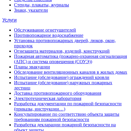
Стенды, плакаты, журналы
Знаки, указатели
Услуги
Обслуживание огнетушителей
Противопожарное водоснабжение
Установка противопожарных дверей, люков, окон,
проходок
Огнезащита материалов, изделий, конструкций
Пожарная автоматика (пожарно-охранная сигнализация
(АПС) и система оповещения (СОУЭ))
Планы эвакуации
Обследование вентиляционных каналов в жилых домах
Испытание (обследование) ограждений кровли
Испытание (обследование) наружных пожарных
лестниц
Доставка противопожарного оборудования
Электротехническая лаборатория
Разработка документации по пожарной безопасности
(приказы, инструкции…)
Консультирование по соответствию объекта защиты
требованиям пожарной безопасности
Разработка декларации пожарной безопасности на
объект защиты