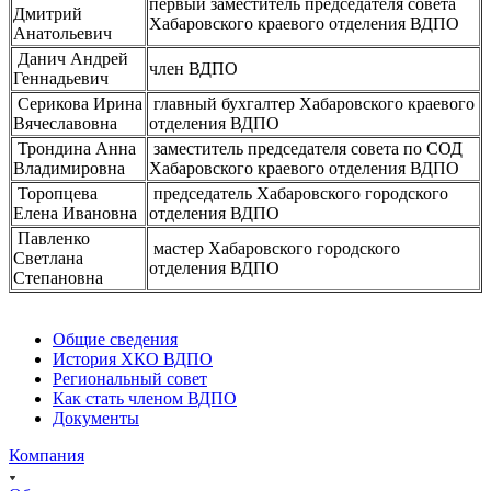
первый заместитель председателя совета
Дмитрий
Хабаровского краевого отделения ВДПО
Анатольевич
Данич Андрей
член ВДПО
Геннадьевич
Серикова Ирина
главный бухгалтер Хабаровского краевого
Вячеславовна
отделения ВДПО
Трондина Анна
заместитель председателя совета по СОД
Владимировна
Хабаровского краевого отделения ВДПО
Торопцева
председатель Хабаровского городского
Елена Ивановна
отделения ВДПО
Павленко
мастер Хабаровского городского
Светлана
отделения ВДПО
Степановна
Общие сведения
История ХКО ВДПО
Региональный совет
Как стать членом ВДПО
Документы
Компания