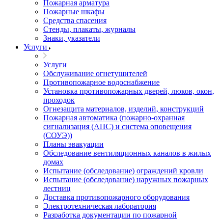
Пожарная арматура
Пожарные шкафы
Средства спасения
Стенды, плакаты, журналы
Знаки, указатели
Услуги
Услуги
Обслуживание огнетушителей
Противопожарное водоснабжение
Установка противопожарных дверей, люков, окон,
проходок
Огнезащита материалов, изделий, конструкций
Пожарная автоматика (пожарно-охранная
сигнализация (АПС) и система оповещения
(СОУЭ))
Планы эвакуации
Обследование вентиляционных каналов в жилых
домах
Испытание (обследование) ограждений кровли
Испытание (обследование) наружных пожарных
лестниц
Доставка противопожарного оборудования
Электротехническая лаборатория
Разработка документации по пожарной