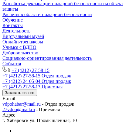
Разработка декларации пожарной безопасности на объект
защиты
Расчеты в области пожарной безопасности
Обучение
Контакты
Деятельность
Виртуальный музей
Онлайн-тренажеры
Учимся с ВДПО
Добровольчество
Социально-ориентированная деятельность
События
+7 (4212) 27-58-15
+7 (4212) 27-58-15
Отдел продаж
+7 (4212) 24-05-04
Отдел продаж
+7 (4212) 27-58-13
Приемная
Заказать звонок
E-mail
vdpohabar@mail.ru
- Отдел продаж
27vdpo@mail.ru
- Приемная
Адрес
г. Хабаровск ул. Промышленная, 10