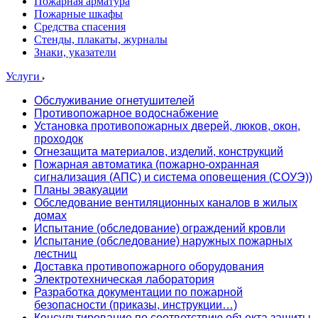
Пожарная арматура
Пожарные шкафы
Средства спасения
Стенды, плакаты, журналы
Знаки, указатели
Услуги
Обслуживание огнетушителей
Противопожарное водоснабжение
Установка противопожарных дверей, люков, окон,
проходок
Огнезащита материалов, изделий, конструкций
Пожарная автоматика (пожарно-охранная
сигнализация (АПС) и система оповещения (СОУЭ))
Планы эвакуации
Обследование вентиляционных каналов в жилых
домах
Испытание (обследование) ограждений кровли
Испытание (обследование) наружных пожарных
лестниц
Доставка противопожарного оборудования
Электротехническая лаборатория
Разработка документации по пожарной
безопасности (приказы, инструкции…)
Консультирование по соответствию объекта защиты