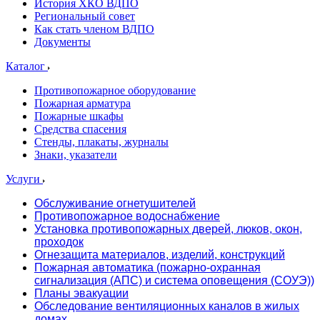
История ХКО ВДПО
Региональный совет
Как стать членом ВДПО
Документы
Каталог
Противопожарное оборудование
Пожарная арматура
Пожарные шкафы
Средства спасения
Стенды, плакаты, журналы
Знаки, указатели
Услуги
Обслуживание огнетушителей
Противопожарное водоснабжение
Установка противопожарных дверей, люков, окон,
проходок
Огнезащита материалов, изделий, конструкций
Пожарная автоматика (пожарно-охранная
сигнализация (АПС) и система оповещения (СОУЭ))
Планы эвакуации
Обследование вентиляционных каналов в жилых
домах