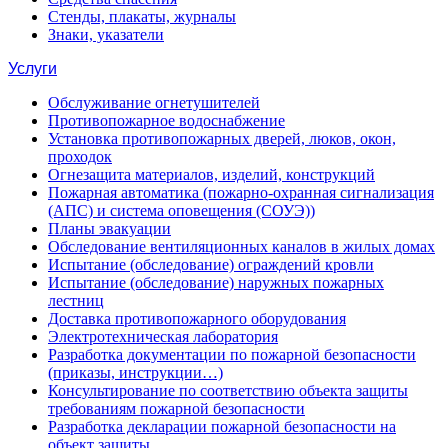
Стенды, плакаты, журналы
Знаки, указатели
Услуги
Обслуживание огнетушителей
Противопожарное водоснабжение
Установка противопожарных дверей, люков, окон,
проходок
Огнезащита материалов, изделий, конструкций
Пожарная автоматика (пожарно-охранная сигнализация
(АПС) и система оповещения (СОУЭ))
Планы эвакуации
Обследование вентиляционных каналов в жилых домах
Испытание (обследование) ограждений кровли
Испытание (обследование) наружных пожарных
лестниц
Доставка противопожарного оборудования
Электротехническая лаборатория
Разработка документации по пожарной безопасности
(приказы, инструкции…)
Консультирование по соответствию объекта защиты
требованиям пожарной безопасности
Разработка декларации пожарной безопасности на
объект защиты