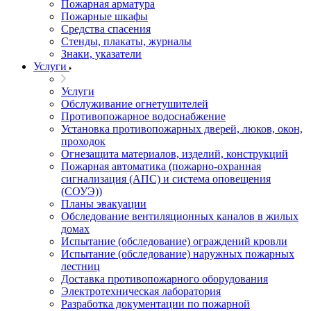
Пожарная арматура
Пожарные шкафы
Средства спасения
Стенды, плакаты, журналы
Знаки, указатели
Услуги
Услуги
Обслуживание огнетушителей
Противопожарное водоснабжение
Установка противопожарных дверей, люков, окон,
проходок
Огнезащита материалов, изделий, конструкций
Пожарная автоматика (пожарно-охранная
сигнализация (АПС) и система оповещения
(СОУЭ))
Планы эвакуации
Обследование вентиляционных каналов в жилых
домах
Испытание (обследование) ограждений кровли
Испытание (обследование) наружных пожарных
лестниц
Доставка противопожарного оборудования
Электротехническая лаборатория
Разработка документации по пожарной