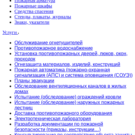
Пожарная арматура
Пожарные шкафы
Средства спасения
Стенды, плакаты, журналы
Знаки, указатели
Услуги
Обслуживание огнетушителей
Противопожарное водоснабжение
Установка противопожарных дверей, люков, окон,
проходок
Огнезащита материалов, изделий, конструкций
Пожарная автоматика (пожарно-охранная
сигнализация (АПС) и система оповещения (СОУЭ))
Планы эвакуации
Обследование вентиляционных каналов в жилых
домах
Испытание (обследование) ограждений кровли
Испытание (обследование) наружных пожарных
лестниц
Доставка противопожарного оборудования
Электротехническая лаборатория
Разработка документации по пожарной
безопасности (приказы, инструкции…)
Консультирование по соответствию объекта защиты