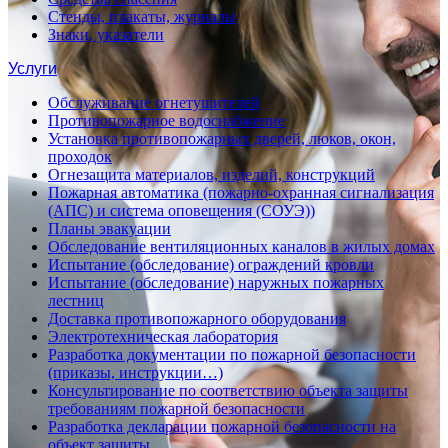
Стенды, плакаты, журналы
Знаки, указатели
Услуги
Обслуживание огнетушителей
Противопожарное водоснабжение
Установка противопожарных дверей, люков, окон,
проходок
Огнезащита материалов, изделий, конструкций
Пожарная автоматика (пожарно-охранная сигнализация
(АПС) и система оповещения (СОУЭ))
Планы эвакуации
Обследование вентиляционных каналов в жилых домах
Испытание (обследование) ограждений кровли
Испытание (обследование) наружных пожарных
лестниц
Доставка противопожарного оборудования
Электротехническая лаборатория
Разработка документации по пожарной безопасности
(приказы, инструкции…)
Консультирование по соответствию объекта защиты
требованиям пожарной безопасности
Разработка декларации пожарной безопасности на
объект защиты