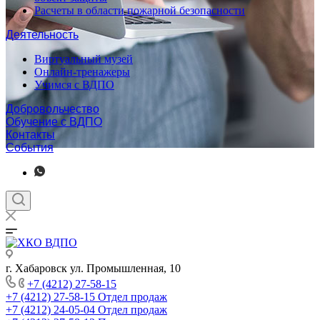
Расчеты в области пожарной безопасности
Деятельность
Виртуальный музей
Онлайн-тренажеры
Учимся с ВДПО
Добровольчество
Обучение с ВДПО
Контакты
События
г. Хабаровск ул. Промышленная, 10
+7 (4212) 27-58-15
+7 (4212) 27-58-15
Отдел продаж
+7 (4212) 24-05-04
Отдел продаж