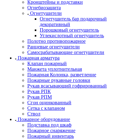
Кронштейны и подставки
Огнебиозащита
Огнетушители
Огнетушитель бар подарочный
декоративный
Порошковый огнетушитель
Углекислотный огнетушитель
Полотно противопожарное
Ранцевые огнетушители
Самосрабатывающие огнетушители
Пожарная арматура
Клапан пожарный
Манжета уплотнительная
Пожарная Колонка, разветление
Пожарные рукавные головки
Рукав всасывающий гофрированный
Рукав РПК
Рукав РПМ
Сгон оцинкованный
Сетка с клапаном
Ствол
Пожарное оборудование
Подставка под шкаф
Пожарное снаряжение
Пожарный инвентарь