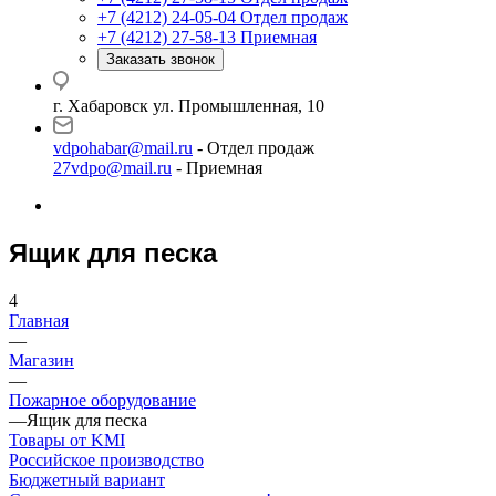
+7 (4212) 24-05-04
Отдел продаж
+7 (4212) 27-58-13
Приемная
Заказать звонок
г. Хабаровск ул. Промышленная, 10
vdpohabar@mail.ru
- Отдел продаж
27vdpo@mail.ru
- Приемная
Ящик для песка
4
Главная
—
Магазин
—
Пожарное оборудование
—
Ящик для песка
Товары от KMI
Российское производство
Бюджетный вариант