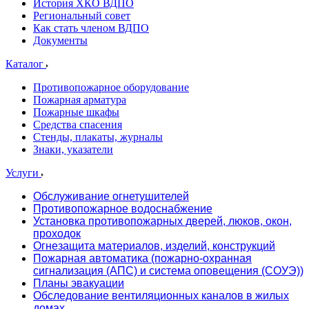
История ХКО ВДПО
Региональный совет
Как стать членом ВДПО
Документы
Каталог
Противопожарное оборудование
Пожарная арматура
Пожарные шкафы
Средства спасения
Стенды, плакаты, журналы
Знаки, указатели
Услуги
Обслуживание огнетушителей
Противопожарное водоснабжение
Установка противопожарных дверей, люков, окон,
проходок
Огнезащита материалов, изделий, конструкций
Пожарная автоматика (пожарно-охранная
сигнализация (АПС) и система оповещения (СОУЭ))
Планы эвакуации
Обследование вентиляционных каналов в жилых
домах