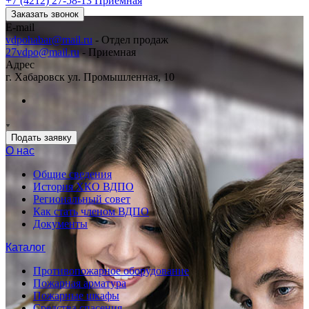
+7 (4212) 27-58-13
Приемная
Заказать звонок
E-mail
vdpohabar@mail.ru
- Отдел продаж
27vdpo@mail.ru
- Приемная
Адрес
г. Хабаровск ул. Промышленная, 10
Подать заявку
О нас
Общие сведения
История ХКО ВДПО
Региональный совет
Как стать членом ВДПО
Документы
Каталог
Противопожарное оборудование
Пожарная арматура
Пожарные шкафы
Средства спасения