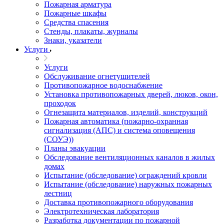
Пожарная арматура
Пожарные шкафы
Средства спасения
Стенды, плакаты, журналы
Знаки, указатели
Услуги
Услуги
Обслуживание огнетушителей
Противопожарное водоснабжение
Установка противопожарных дверей, люков, окон,
проходок
Огнезащита материалов, изделий, конструкций
Пожарная автоматика (пожарно-охранная
сигнализация (АПС) и система оповещения
(СОУЭ))
Планы эвакуации
Обследование вентиляционных каналов в жилых
домах
Испытание (обследование) ограждений кровли
Испытание (обследование) наружных пожарных
лестниц
Доставка противопожарного оборудования
Электротехническая лаборатория
Разработка документации по пожарной