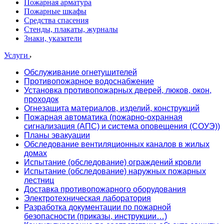
Пожарная арматура
Пожарные шкафы
Средства спасения
Стенды, плакаты, журналы
Знаки, указатели
Услуги
Обслуживание огнетушителей
Противопожарное водоснабжение
Установка противопожарных дверей, люков, окон,
проходок
Огнезащита материалов, изделий, конструкций
Пожарная автоматика (пожарно-охранная
сигнализация (АПС) и система оповещения (СОУЭ))
Планы эвакуации
Обследование вентиляционных каналов в жилых
домах
Испытание (обследование) ограждений кровли
Испытание (обследование) наружных пожарных
лестниц
Доставка противопожарного оборудования
Электротехническая лаборатория
Разработка документации по пожарной
безопасности (приказы, инструкции…)