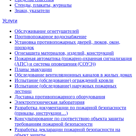
Стенды, плакаты, журналы
Знаки, указатели
Услуги
Обслуживание огнетушителей
Противопожарное водоснабжение
Установка противопожарных дверей, люков, окон,
проходок
Огнезащита материалов, изделий, конструкций
Пожарная автоматика (пожарно-охранная сигнализация
(АПС) и система оповещения (СОУЭ))
Планы эвакуации
Обследование вентиляционных каналов в жилых домах
Испытание (обследование) ограждений кровли
Испытание (обследование) наружных пожарных
лестниц
Доставка противопожарного оборудования
Электротехническая лаборатория
Разработка документации по пожарной безопасности
(приказы, инструкции…)
Консультирование по соответствию объекта защиты
требованиям пожарной безопасности
Разработка декларации пожарной безопасности на
объект защиты