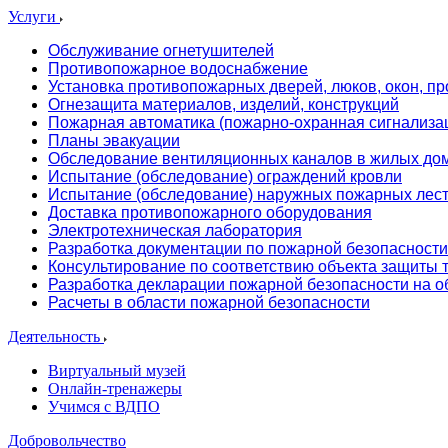
Услуги
Обслуживание огнетушителей
Противопожарное водоснабжение
Установка противопожарных дверей, люков, окон, пр
Огнезащита материалов, изделий, конструкций
Пожарная автоматика (пожарно-охранная сигнализа
Планы эвакуации
Обследование вентиляционных каналов в жилых до
Испытание (обследование) ограждений кровли
Испытание (обследование) наружных пожарных лес
Доставка противопожарного оборудования
Электротехническая лаборатория
Разработка документации по пожарной безопасности
Консультирование по соответствию объекта защиты
Разработка декларации пожарной безопасности на о
Расчеты в области пожарной безопасности
Деятельность
Виртуальный музей
Онлайн-тренажеры
Учимся с ВДПО
Добровольчество