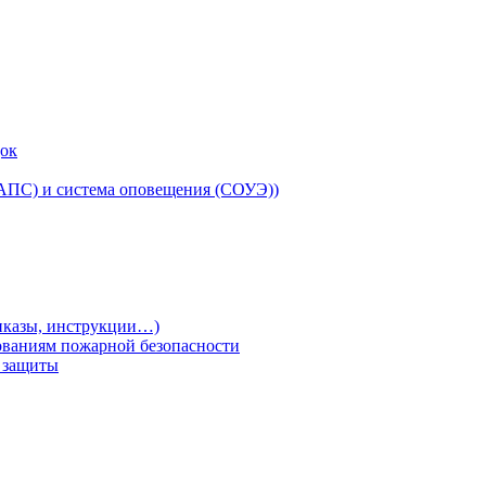
док
(АПС) и система оповещения (СОУЭ))
риказы, инструкции…)
ованиям пожарной безопасности
т защиты