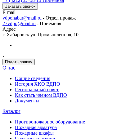
+7 (4212) 27-58-13
Приемная
Заказать звонок
E-mail
vdpohabar@mail.ru
- Отдел продаж
27vdpo@mail.ru
- Приемная
Адрес
г. Хабаровск ул. Промышленная, 10
Подать заявку
О нас
Общие сведения
История ХКО ВДПО
Региональный совет
Как стать членом ВДПО
Документы
Каталог
Противопожарное оборудование
Пожарная арматура
Пожарные шкафы
Средства спасения