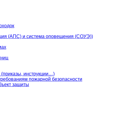
оходок
ция (АПС) и система оповещения (СОУЭ))
мах
тниц
 (приказы, инструкции…)
 требованиям пожарной безопасности
бъект защиты