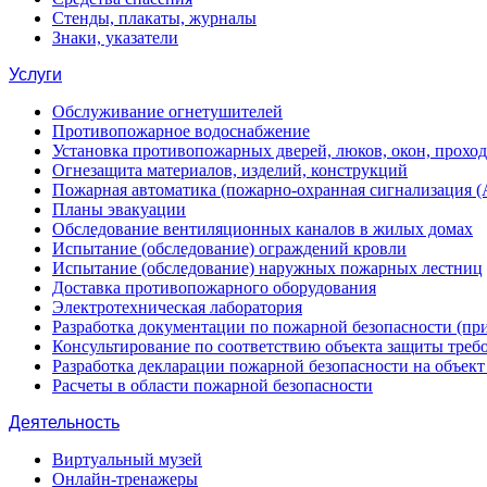
Стенды, плакаты, журналы
Знаки, указатели
Услуги
Обслуживание огнетушителей
Противопожарное водоснабжение
Установка противопожарных дверей, люков, окон, прохо
Огнезащита материалов, изделий, конструкций
Пожарная автоматика (пожарно-охранная сигнализация 
Планы эвакуации
Обследование вентиляционных каналов в жилых домах
Испытание (обследование) ограждений кровли
Испытание (обследование) наружных пожарных лестниц
Доставка противопожарного оборудования
Электротехническая лаборатория
Разработка документации по пожарной безопасности (п
Консультирование по соответствию объекта защиты треб
Разработка декларации пожарной безопасности на объек
Расчеты в области пожарной безопасности
Деятельность
Виртуальный музей
Онлайн-тренажеры