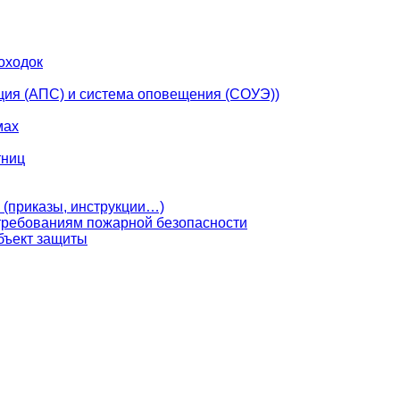
оходок
ция (АПС) и система оповещения (СОУЭ))
мах
тниц
 (приказы, инструкции…)
 требованиям пожарной безопасности
бъект защиты