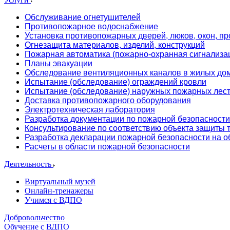
Обслуживание огнетушителей
Противопожарное водоснабжение
Установка противопожарных дверей, люков, окон, пр
Огнезащита материалов, изделий, конструкций
Пожарная автоматика (пожарно-охранная сигнализа
Планы эвакуации
Обследование вентиляционных каналов в жилых до
Испытание (обследование) ограждений кровли
Испытание (обследование) наружных пожарных лес
Доставка противопожарного оборудования
Электротехническая лаборатория
Разработка документации по пожарной безопасности
Консультирование по соответствию объекта защиты
Разработка декларации пожарной безопасности на о
Расчеты в области пожарной безопасности
Деятельность
Виртуальный музей
Онлайн-тренажеры
Учимся с ВДПО
Добровольчество
Обучение с ВДПО