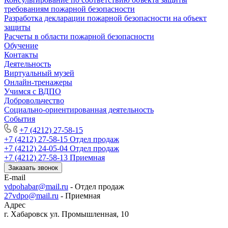
требованиям пожарной безопасности
Разработка декларации пожарной безопасности на объект
защиты
Расчеты в области пожарной безопасности
Обучение
Контакты
Деятельность
Виртуальный музей
Онлайн-тренажеры
Учимся с ВДПО
Добровольчество
Социально-ориентированная деятельность
События
+7 (4212) 27-58-15
+7 (4212) 27-58-15
Отдел продаж
+7 (4212) 24-05-04
Отдел продаж
+7 (4212) 27-58-13
Приемная
Заказать звонок
E-mail
vdpohabar@mail.ru
- Отдел продаж
27vdpo@mail.ru
- Приемная
Адрес
г. Хабаровск ул. Промышленная, 10