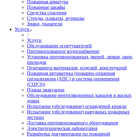
Пожарная арматура
Пожарные шкафы
Средства спасения
Стенды, плакаты, журналы
Знаки, указатели
Услуги
Услуги
Обслуживание огнетушителей
Противопожарное водоснабжение
Установка противопожарных дверей, люков, окон,
проходок
Огнезащита материалов, изделий, конструкций
Пожарная автоматика (пожарно-охранная
сигнализация (АПС) и система оповещения
(СОУЭ))
Планы эвакуации
Обследование вентиляционных каналов в жилых
домах
Испытание (обследование) ограждений кровли
Испытание (обследование) наружных пожарных
лестниц
Доставка противопожарного оборудования
Электротехническая лаборатория
Разработка документации по пожарной