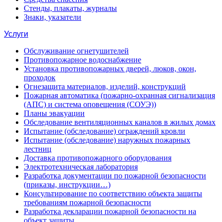
Стенды, плакаты, журналы
Знаки, указатели
Услуги
Обслуживание огнетушителей
Противопожарное водоснабжение
Установка противопожарных дверей, люков, окон,
проходок
Огнезащита материалов, изделий, конструкций
Пожарная автоматика (пожарно-охранная сигнализация
(АПС) и система оповещения (СОУЭ))
Планы эвакуации
Обследование вентиляционных каналов в жилых домах
Испытание (обследование) ограждений кровли
Испытание (обследование) наружных пожарных
лестниц
Доставка противопожарного оборудования
Электротехническая лаборатория
Разработка документации по пожарной безопасности
(приказы, инструкции…)
Консультирование по соответствию объекта защиты
требованиям пожарной безопасности
Разработка декларации пожарной безопасности на
объект защиты