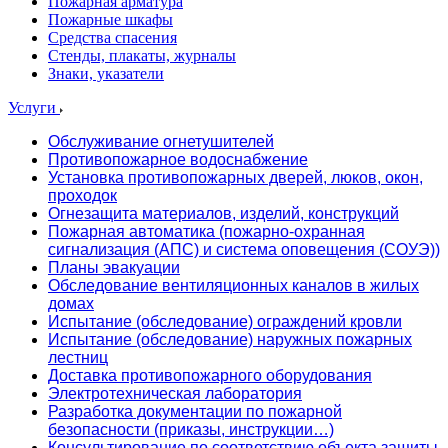
Пожарная арматура
Пожарные шкафы
Средства спасения
Стенды, плакаты, журналы
Знаки, указатели
Услуги
Обслуживание огнетушителей
Противопожарное водоснабжение
Установка противопожарных дверей, люков, окон,
проходок
Огнезащита материалов, изделий, конструкций
Пожарная автоматика (пожарно-охранная
сигнализация (АПС) и система оповещения (СОУЭ))
Планы эвакуации
Обследование вентиляционных каналов в жилых
домах
Испытание (обследование) ограждений кровли
Испытание (обследование) наружных пожарных
лестниц
Доставка противопожарного оборудования
Электротехническая лаборатория
Разработка документации по пожарной
безопасности (приказы, инструкции…)
Консультирование по соответствию объекта защиты