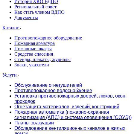
История ХКО ВДПО
Региональный совет
Как стать членом ВДПО
Документы
Каталог
Противопожарное оборудование
Пожарная арматура
Пожарные шкафы
Средства спасения
Стенды, плакаты, журналы
Знаки, указатели
Услуги
Обслуживание огнетушителей
Противопожарное водоснабжение
Установка противопожарных дверей, люков, окон,
проходок
Огнезащита материалов, изделий, конструкций
Пожарная автоматика (пожарно-охранная
сигнализация (АПС) и система оповещения (СОУЭ))
Планы эвакуации
Обследование вентиляционных каналов в жилых
домах