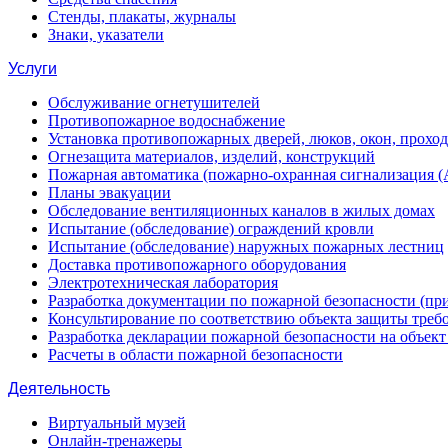
Стенды, плакаты, журналы
Знаки, указатели
Услуги
Обслуживание огнетушителей
Противопожарное водоснабжение
Установка противопожарных дверей, люков, окон, прохо
Огнезащита материалов, изделий, конструкций
Пожарная автоматика (пожарно-охранная сигнализация 
Планы эвакуации
Обследование вентиляционных каналов в жилых домах
Испытание (обследование) ограждений кровли
Испытание (обследование) наружных пожарных лестниц
Доставка противопожарного оборудования
Электротехническая лаборатория
Разработка документации по пожарной безопасности (п
Консультирование по соответствию объекта защиты треб
Разработка декларации пожарной безопасности на объек
Расчеты в области пожарной безопасности
Деятельность
Виртуальный музей
Онлайн-тренажеры