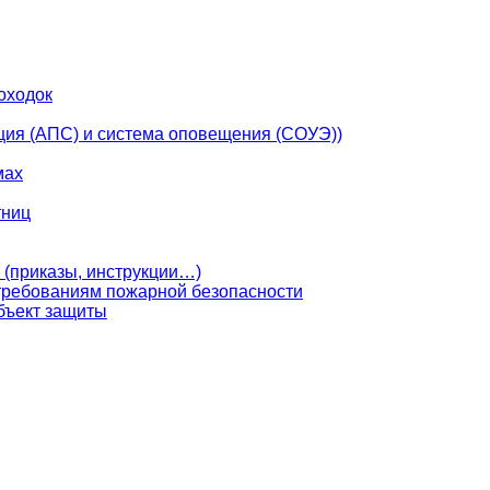
оходок
ция (АПС) и система оповещения (СОУЭ))
мах
тниц
 (приказы, инструкции…)
 требованиям пожарной безопасности
бъект защиты