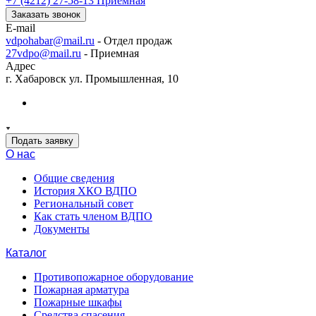
+7 (4212) 27-58-13
Приемная
Заказать звонок
E-mail
vdpohabar@mail.ru
- Отдел продаж
27vdpo@mail.ru
- Приемная
Адрес
г. Хабаровск ул. Промышленная, 10
Подать заявку
О нас
Общие сведения
История ХКО ВДПО
Региональный совет
Как стать членом ВДПО
Документы
Каталог
Противопожарное оборудование
Пожарная арматура
Пожарные шкафы
Средства спасения