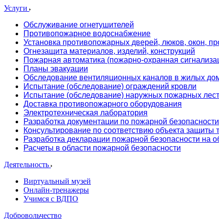
Услуги
Обслуживание огнетушителей
Противопожарное водоснабжение
Установка противопожарных дверей, люков, окон, пр
Огнезащита материалов, изделий, конструкций
Пожарная автоматика (пожарно-охранная сигнализа
Планы эвакуации
Обследование вентиляционных каналов в жилых до
Испытание (обследование) ограждений кровли
Испытание (обследование) наружных пожарных лес
Доставка противопожарного оборудования
Электротехническая лаборатория
Разработка документации по пожарной безопасности
Консультирование по соответствию объекта защиты
Разработка декларации пожарной безопасности на о
Расчеты в области пожарной безопасности
Деятельность
Виртуальный музей
Онлайн-тренажеры
Учимся с ВДПО
Добровольчество