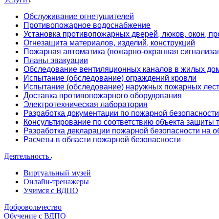
Обслуживание огнетушителей
Противопожарное водоснабжение
Установка противопожарных дверей, люков, окон, пр
Огнезащита материалов, изделий, конструкций
Пожарная автоматика (пожарно-охранная сигнализа
Планы эвакуации
Обследование вентиляционных каналов в жилых до
Испытание (обследование) ограждений кровли
Испытание (обследование) наружных пожарных лес
Доставка противопожарного оборудования
Электротехническая лаборатория
Разработка документации по пожарной безопасности
Консультирование по соответствию объекта защиты
Разработка декларации пожарной безопасности на о
Расчеты в области пожарной безопасности
Деятельность
Виртуальный музей
Онлайн-тренажеры
Учимся с ВДПО
Добровольчество
Обучение с ВДПО