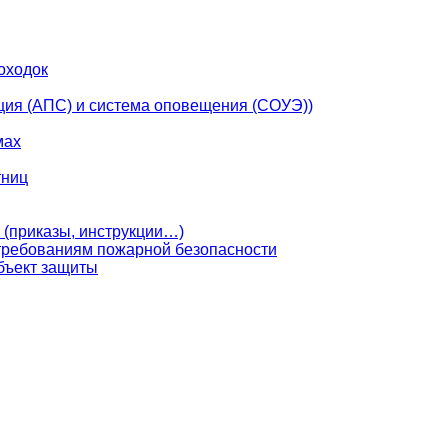
оходок
ция (АПС) и система оповещения (СОУЭ))
мах
тниц
 (приказы, инструкции…)
 требованиям пожарной безопасности
бъект защиты