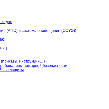
оходок
ция (АПС) и система оповещения (СОУЭ))
мах
тниц
 (приказы, инструкции…)
 требованиям пожарной безопасности
бъект защиты