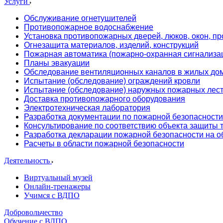
Услуги
Обслуживание огнетушителей
Противопожарное водоснабжение
Установка противопожарных дверей, люков, окон, пр
Огнезащита материалов, изделий, конструкций
Пожарная автоматика (пожарно-охранная сигнализа
Планы эвакуации
Обследование вентиляционных каналов в жилых до
Испытание (обследование) ограждений кровли
Испытание (обследование) наружных пожарных лес
Доставка противопожарного оборудования
Электротехническая лаборатория
Разработка документации по пожарной безопасности
Консультирование по соответствию объекта защиты
Разработка декларации пожарной безопасности на о
Расчеты в области пожарной безопасности
Деятельность
Виртуальный музей
Онлайн-тренажеры
Учимся с ВДПО
Добровольчество
Обучение с ВДПО