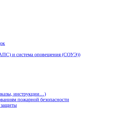
док
(АПС) и система оповещения (СОУЭ))
риказы, инструкции…)
ованиям пожарной безопасности
т защиты