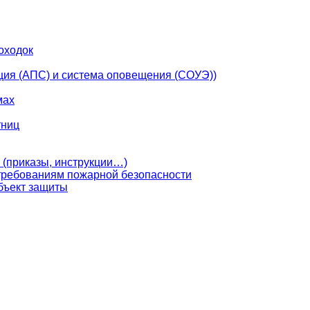
оходок
ция (АПС) и система оповещения (СОУЭ))
мах
тниц
 (приказы, инструкции…)
 требованиям пожарной безопасности
бъект защиты