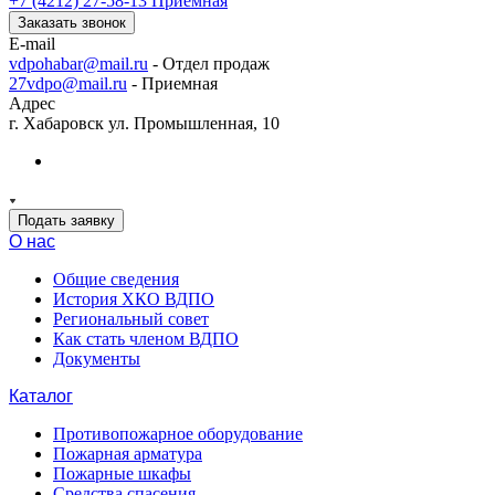
+7 (4212) 27-58-13
Приемная
Заказать звонок
E-mail
vdpohabar@mail.ru
- Отдел продаж
27vdpo@mail.ru
- Приемная
Адрес
г. Хабаровск ул. Промышленная, 10
Подать заявку
О нас
Общие сведения
История ХКО ВДПО
Региональный совет
Как стать членом ВДПО
Документы
Каталог
Противопожарное оборудование
Пожарная арматура
Пожарные шкафы
Средства спасения