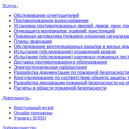
Услуги
Обслуживание огнетушителей
Противопожарное водоснабжение
Установка противопожарных дверей, люков, окон, пр
Огнезащита материалов, изделий, конструкций
Пожарная автоматика (пожарно-охранная сигнализа
Планы эвакуации
Обследование вентиляционных каналов в жилых до
Испытание (обследование) ограждений кровли
Испытание (обследование) наружных пожарных лес
Доставка противопожарного оборудования
Электротехническая лаборатория
Разработка документации по пожарной безопасности
Консультирование по соответствию объекта защиты
Разработка декларации пожарной безопасности на о
Расчеты в области пожарной безопасности
Деятельность
Виртуальный музей
Онлайн-тренажеры
Учимся с ВДПО
Добровольчество