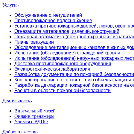
Услуги
Обслуживание огнетушителей
Противопожарное водоснабжение
Установка противопожарных дверей, люков, окон, пр
Огнезащита материалов, изделий, конструкций
Пожарная автоматика (пожарно-охранная сигнализа
Планы эвакуации
Обследование вентиляционных каналов в жилых до
Испытание (обследование) ограждений кровли
Испытание (обследование) наружных пожарных лес
Доставка противопожарного оборудования
Электротехническая лаборатория
Разработка документации по пожарной безопасности
Консультирование по соответствию объекта защиты
Разработка декларации пожарной безопасности на о
Расчеты в области пожарной безопасности
Деятельность
Виртуальный музей
Онлайн-тренажеры
Учимся с ВДПО
Добровольчество