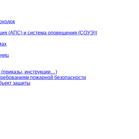
оходок
ция (АПС) и система оповещения (СОУЭ))
мах
тниц
 (приказы, инструкции…)
 требованиям пожарной безопасности
бъект защиты