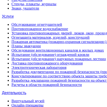
Стенды, плакаты, журналы
Знаки, указатели
Услуги
Обслуживание огнетушителей
Противопожарное водоснабжение
Установка противопожарных дверей, люков, окон, прохо
Огнезащита материалов, изделий, конструкций
Пожарная автоматика (пожарно-охранная сигнализация 
Планы эвакуации
Обследование вентиляционных каналов в жилых домах
Испытание (обследование) ограждений кровли
Испытание (обследование) наружных пожарных лестниц
Доставка противопожарного оборудования
Электротехническая лаборатория
Разработка документации по пожарной безопасности (п
Консультирование по соответствию объекта защиты треб
Разработка декларации пожарной безопасности на объек
Расчеты в области пожарной безопасности
Деятельность
Виртуальный музей
Онлайн-тренажеры