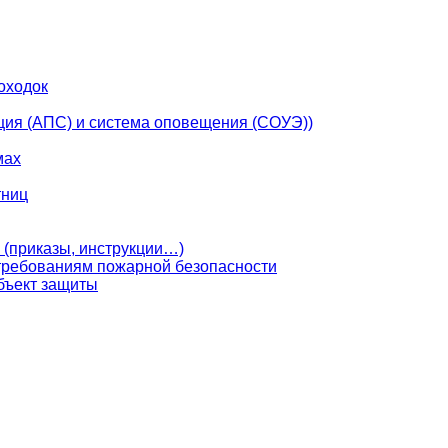
оходок
ция (АПС) и система оповещения (СОУЭ))
мах
тниц
 (приказы, инструкции…)
 требованиям пожарной безопасности
бъект защиты