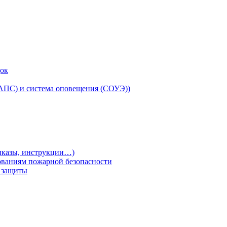
док
(АПС) и система оповещения (СОУЭ))
риказы, инструкции…)
ованиям пожарной безопасности
т защиты