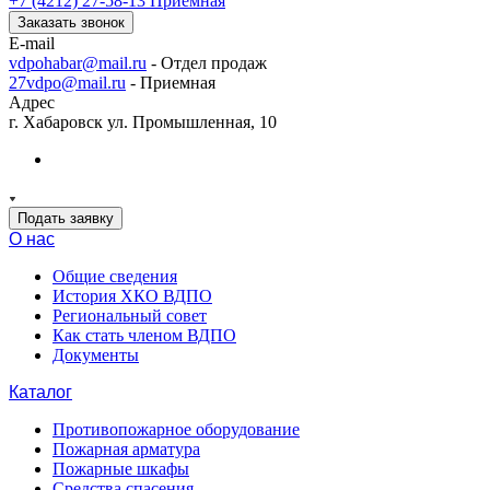
+7 (4212) 27-58-13
Приемная
Заказать звонок
E-mail
vdpohabar@mail.ru
- Отдел продаж
27vdpo@mail.ru
- Приемная
Адрес
г. Хабаровск ул. Промышленная, 10
Подать заявку
О нас
Общие сведения
История ХКО ВДПО
Региональный совет
Как стать членом ВДПО
Документы
Каталог
Противопожарное оборудование
Пожарная арматура
Пожарные шкафы
Средства спасения