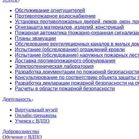
Обслуживание огнетушителей
Противопожарное водоснабжение
Установка противопожарных дверей, люков, окон, пр
Огнезащита материалов, изделий, конструкций
Пожарная автоматика (пожарно-охранная сигнализа
Планы эвакуации
Обследование вентиляционных каналов в жилых до
Испытание (обследование) ограждений кровли
Испытание (обследование) наружных пожарных лес
Доставка противопожарного оборудования
Электротехническая лаборатория
Разработка документации по пожарной безопасности
Консультирование по соответствию объекта защиты
Разработка декларации пожарной безопасности на о
Расчеты в области пожарной безопасности
Деятельность
Виртуальный музей
Онлайн-тренажеры
Учимся с ВДПО
Добровольчество
Обучение с ВДПО