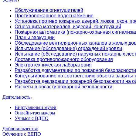
Обслуживание огнетушителей
Противопожарное водоснабжение
Установка противопожарных дверей, люков, окон, пр
Огнезащита материалов, изделий, конструкций
Пожарная автоматика (пожарно-охранная сигнализа
Планы эвакуации
Обследование вентиляционных каналов в жилых до
Испытание (обследование) ограждений кровли
Испытание (обследование) наружных пожарных лес
Доставка противопожарного оборудования
Электротехническая лаборатория
Разработка документации по пожарной безопасности
Консультирование по соответствию объекта защиты
Разработка декларации пожарной безопасности на о
Расчеты в области пожарной безопасности
Деятельность
Виртуальный музей
Онлайн-тренажеры
Учимся с ВДПО
Добровольчество
Обучение с ВДПО