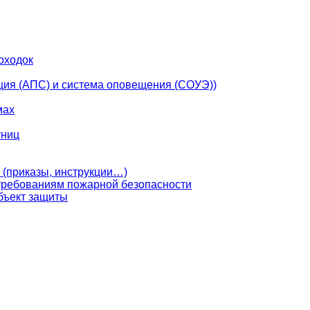
оходок
ция (АПС) и система оповещения (СОУЭ))
мах
тниц
 (приказы, инструкции…)
 требованиям пожарной безопасности
бъект защиты