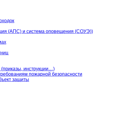
оходок
ция (АПС) и система оповещения (СОУЭ))
мах
тниц
 (приказы, инструкции…)
 требованиям пожарной безопасности
бъект защиты