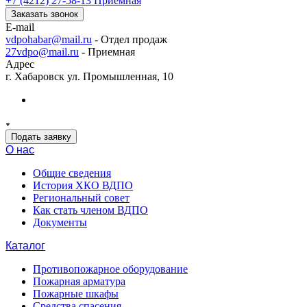
+7 (4212) 27-58-13
Приемная
Заказать звонок
E-mail
vdpohabar@mail.ru
- Отдел продаж
27vdpo@mail.ru
- Приемная
Адрес
г. Хабаровск ул. Промышленная, 10
Подать заявку
О нас
Общие сведения
История ХКО ВДПО
Региональный совет
Как стать членом ВДПО
Документы
Каталог
Противопожарное оборудование
Пожарная арматура
Пожарные шкафы
Средства спасения