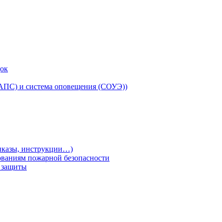
док
(АПС) и система оповещения (СОУЭ))
риказы, инструкции…)
ованиям пожарной безопасности
т защиты