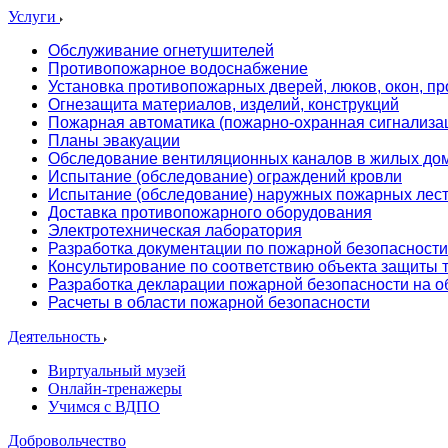
Услуги
Обслуживание огнетушителей
Противопожарное водоснабжение
Установка противопожарных дверей, люков, окон, пр
Огнезащита материалов, изделий, конструкций
Пожарная автоматика (пожарно-охранная сигнализа
Планы эвакуации
Обследование вентиляционных каналов в жилых до
Испытание (обследование) ограждений кровли
Испытание (обследование) наружных пожарных лес
Доставка противопожарного оборудования
Электротехническая лаборатория
Разработка документации по пожарной безопасности
Консультирование по соответствию объекта защиты
Разработка декларации пожарной безопасности на о
Расчеты в области пожарной безопасности
Деятельность
Виртуальный музей
Онлайн-тренажеры
Учимся с ВДПО
Добровольчество