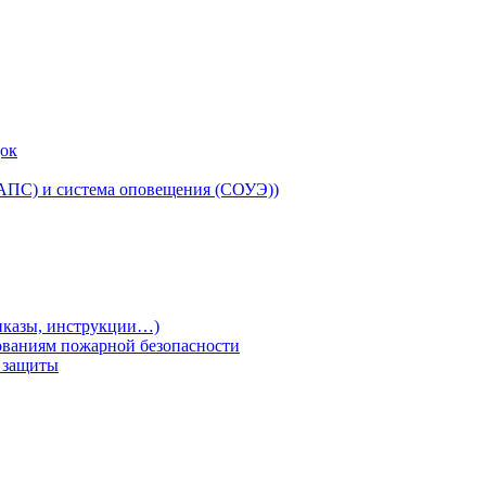
док
(АПС) и система оповещения (СОУЭ))
риказы, инструкции…)
ованиям пожарной безопасности
т защиты