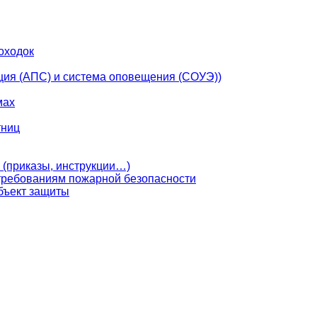
оходок
ция (АПС) и система оповещения (СОУЭ))
мах
тниц
 (приказы, инструкции…)
 требованиям пожарной безопасности
бъект защиты