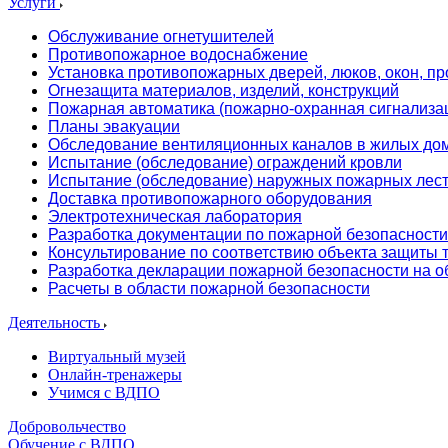
Услуги
Обслуживание огнетушителей
Противопожарное водоснабжение
Установка противопожарных дверей, люков, окон, пр
Огнезащита материалов, изделий, конструкций
Пожарная автоматика (пожарно-охранная сигнализа
Планы эвакуации
Обследование вентиляционных каналов в жилых до
Испытание (обследование) ограждений кровли
Испытание (обследование) наружных пожарных лес
Доставка противопожарного оборудования
Электротехническая лаборатория
Разработка документации по пожарной безопасности
Консультирование по соответствию объекта защиты
Разработка декларации пожарной безопасности на о
Расчеты в области пожарной безопасности
Деятельность
Виртуальный музей
Онлайн-тренажеры
Учимся с ВДПО
Добровольчество
Обучение с ВДПО