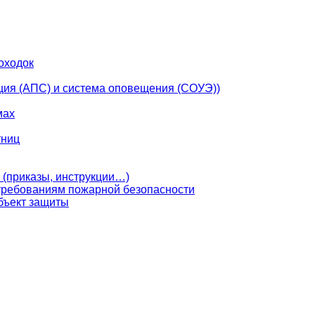
оходок
ция (АПС) и система оповещения (СОУЭ))
мах
тниц
 (приказы, инструкции…)
 требованиям пожарной безопасности
бъект защиты