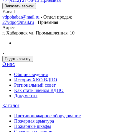
+7 (4212) 27-58-13
Приемная
Заказать звонок
E-mail
vdpohabar@mail.ru
- Отдел продаж
27vdpo@mail.ru
- Приемная
Адрес
г. Хабаровск ул. Промышленная, 10
Подать заявку
О нас
Общие сведения
История ХКО ВДПО
Региональный совет
Как стать членом ВДПО
Документы
Каталог
Противопожарное оборудование
Пожарная арматура
Пожарные шкафы
Средства спасения