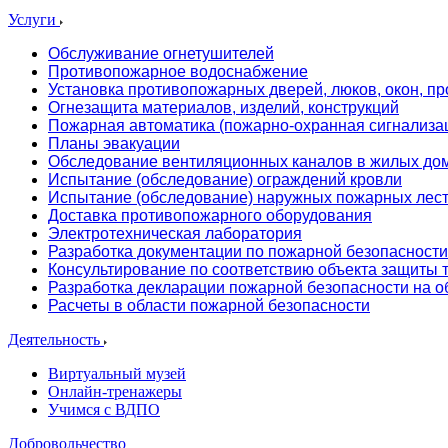
Услуги
Обслуживание огнетушителей
Противопожарное водоснабжение
Установка противопожарных дверей, люков, окон, пр
Огнезащита материалов, изделий, конструкций
Пожарная автоматика (пожарно-охранная сигнализа
Планы эвакуации
Обследование вентиляционных каналов в жилых до
Испытание (обследование) ограждений кровли
Испытание (обследование) наружных пожарных лес
Доставка противопожарного оборудования
Электротехническая лаборатория
Разработка документации по пожарной безопасности
Консультирование по соответствию объекта защиты
Разработка декларации пожарной безопасности на о
Расчеты в области пожарной безопасности
Деятельность
Виртуальный музей
Онлайн-тренажеры
Учимся с ВДПО
Добровольчество