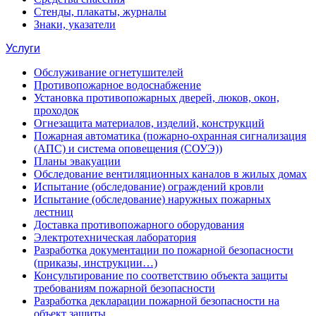
Стенды, плакаты, журналы
Знаки, указатели
Услуги
Обслуживание огнетушителей
Противопожарное водоснабжение
Установка противопожарных дверей, люков, окон,
проходок
Огнезащита материалов, изделий, конструкций
Пожарная автоматика (пожарно-охранная сигнализация
(АПС) и система оповещения (СОУЭ))
Планы эвакуации
Обследование вентиляционных каналов в жилых домах
Испытание (обследование) ограждений кровли
Испытание (обследование) наружных пожарных
лестниц
Доставка противопожарного оборудования
Электротехническая лаборатория
Разработка документации по пожарной безопасности
(приказы, инструкции…)
Консультирование по соответствию объекта защиты
требованиям пожарной безопасности
Разработка декларации пожарной безопасности на
объект защиты