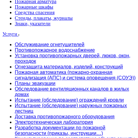
Пожарная арматура
Пожарные шкафы
Средства спасения
Стенды, плакаты, журналы
Знаки, указатели
Услуги
Обслуживание огнетушителей
Противопожарное водоснабжение
Установка противопожарных дверей, люков, окон,
проходок
Огнезащита материалов, изделий, конструкций
Пожарная автоматика (пожарно-охранная
сигнализация (АПС) и система оповещения (СОУЭ))
Планы эвакуации
Обследование вентиляционных каналов в жилых
домах
Испытание (обследование) ограждений кровли
Испытание (обследование) наружных пожарных
лестниц
Доставка противопожарного оборудования
Электротехническая лаборатория
Разработка документации по пожарной
безопасности (приказы, инструкции…)