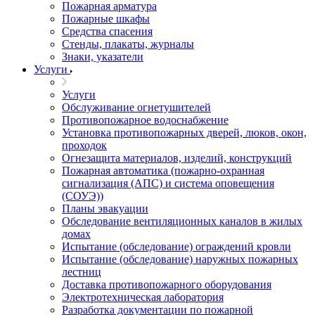
Пожарная арматура
Пожарные шкафы
Средства спасения
Стенды, плакаты, журналы
Знаки, указатели
Услуги
Услуги
Обслуживание огнетушителей
Противопожарное водоснабжение
Установка противопожарных дверей, люков, окон,
проходок
Огнезащита материалов, изделий, конструкций
Пожарная автоматика (пожарно-охранная
сигнализация (АПС) и система оповещения
(СОУЭ))
Планы эвакуации
Обследование вентиляционных каналов в жилых
домах
Испытание (обследование) ограждений кровли
Испытание (обследование) наружных пожарных
лестниц
Доставка противопожарного оборудования
Электротехническая лаборатория
Разработка документации по пожарной