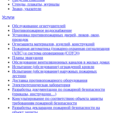
Стенды, плакаты, журналы
Знаки, указатели
Услуги
Обслуживание огнетушителей
Противопожарное водоснабжение
Установка противопожарных дверей, люков, окон,
проходок
Огнезащита материалов, изделий, конструкций
Пожарная автоматика (пожарно-охранная сигнализация
(АПС) и система оповещения (СОУЭ))
Планы эвакуации
Обследование вентиляционных каналов в жилых домах
Испытание (обследование) ограждений кровли
Испытание (обследование) наружных пожарных
лестниц
Доставка противопожарного оборудования
Электротехническая лаборатория
Разработка документации по пожарной безопасности
(приказы, инструкции…)
Консультирование по соответствию объекта защиты
требованиям пожарной безопасности
Разработка декларации пожарной безопасности на
объект защиты