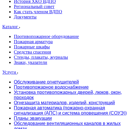
История ХКО ВДПО
Региональный совет
Как стать членом ВДПО
Документы
Каталог
Противопожарное оборудование
Пожарная арматура
Пожарные шкафы
Средства спасения
Стенды, плакаты, журналы
Знаки, указатели
Услуги
Обслуживание огнетушителей
Противопожарное водоснабжение
Установка противопожарных дверей, люков, окон,
проходок
Огнезащита материалов, изделий, конструкций
Пожарная автоматика (пожарно-охранная
сигнализация (АПС) и система оповещения (СОУЭ))
Планы эвакуации
Обследование вентиляционных каналов в жилых
домах