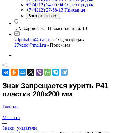
+7 (4212) 24-05-04
Отдел продаж
+7 (4212) 27-58-13
Приемная
Заказать звонок
г. Хабаровск ул. Промышленная, 10
vdpohabar@mail.ru
- Отдел продаж
27vdpo@mail.ru
- Приемная
Знак Запрещается курить Р41
пластик 200х200 мм
Главная
—
Магазин
—
Знаки, указатели