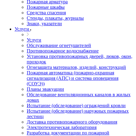
Пожарная арматура
Пожарные шкафы
Средства спасения
Стенды, плакаты, журналы
Знаки, указатели
Услуги
Услуги
Обслуживание огнетушителей
Противопожарное водоснабжение
Установка противопожарных дверей, люков, окон,
проходок
Огнезащита материалов, изделий, конструкций
Пожарная автоматика (пожарно-охранная
сигнализация (АПС) и система оповещения
(СОУЭ))
Планы эвакуации
Обследование вентиляционных каналов в жилых
домах
Испытание (обследование) ограждений кровли
Испытание (обследование) наружных пожарных
лестниц
Доставка противопожарного оборудования
Электротехническая лаборатория
Разработка документации по пожарной