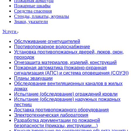
Пожарная арматура
Пожарные шкафы
Средства спасения
Стенды, плакаты, журналы
Знаки, указатели
Услуги
Обслуживание огнетушителей
Противопожарное водоснабжение
Установка противопожарных дверей, люков, окон,
проходок
Огнезащита материалов, изделий, конструкций
Пожарная автоматика (пожарно-охранная
сигнализация (АПС) и система оповещения (СОУЭ))
Планы эвакуации
Обследование вентиляционных каналов в жилых
домах
Испытание (обследование) ограждений кровли
Испытание (обследование) наружных пожарных
лестниц
Доставка противопожарного оборудования
Электротехническая лаборатория
Разработка документации по пожарной
безопасности (приказы, инструкции…)
Консультирование по соответствию объекта защиты