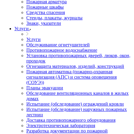
Пожарная арматура
Пожарные шкафы
Средства спасения
Стенды, плакаты, журналы
Знаки, указатели
Услуги
Услуги
Обслуживание огнетушителей
Противопожарное водоснабжение
Установка противопожарных дверей, люков, окон,
проходок
Огнезащита материалов, изделий, конструкций
Пожарная автоматика (пожарно-охранная
сигнализация (АПС) и система оповещения
(СОУЭ))
Планы эвакуации
Обследование вентиляционных каналов в жилых
домах
Испытание (обследование) ограждений кровли
Испытание (обследование) наружных пожарных
лестниц
Доставка противопожарного оборудования
Электротехническая лаборатория
Разработка документации по пожарной