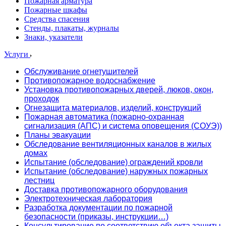
Пожарная арматура
Пожарные шкафы
Средства спасения
Стенды, плакаты, журналы
Знаки, указатели
Услуги
Обслуживание огнетушителей
Противопожарное водоснабжение
Установка противопожарных дверей, люков, окон,
проходок
Огнезащита материалов, изделий, конструкций
Пожарная автоматика (пожарно-охранная
сигнализация (АПС) и система оповещения (СОУЭ))
Планы эвакуации
Обследование вентиляционных каналов в жилых
домах
Испытание (обследование) ограждений кровли
Испытание (обследование) наружных пожарных
лестниц
Доставка противопожарного оборудования
Электротехническая лаборатория
Разработка документации по пожарной
безопасности (приказы, инструкции…)
Консультирование по соответствию объекта защиты