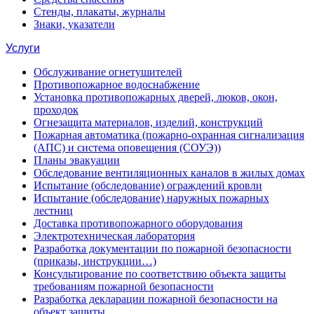
Стенды, плакаты, журналы
Знаки, указатели
Услуги
Обслуживание огнетушителей
Противопожарное водоснабжение
Установка противопожарных дверей, люков, окон,
проходок
Огнезащита материалов, изделий, конструкций
Пожарная автоматика (пожарно-охранная сигнализация
(АПС) и система оповещения (СОУЭ))
Планы эвакуации
Обследование вентиляционных каналов в жилых домах
Испытание (обследование) ограждений кровли
Испытание (обследование) наружных пожарных
лестниц
Доставка противопожарного оборудования
Электротехническая лаборатория
Разработка документации по пожарной безопасности
(приказы, инструкции…)
Консультирование по соответствию объекта защиты
требованиям пожарной безопасности
Разработка декларации пожарной безопасности на
объект защиты