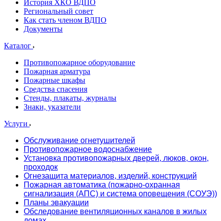
История ХКО ВДПО
Региональный совет
Как стать членом ВДПО
Документы
Каталог
Противопожарное оборудование
Пожарная арматура
Пожарные шкафы
Средства спасения
Стенды, плакаты, журналы
Знаки, указатели
Услуги
Обслуживание огнетушителей
Противопожарное водоснабжение
Установка противопожарных дверей, люков, окон,
проходок
Огнезащита материалов, изделий, конструкций
Пожарная автоматика (пожарно-охранная
сигнализация (АПС) и система оповещения (СОУЭ))
Планы эвакуации
Обследование вентиляционных каналов в жилых
домах