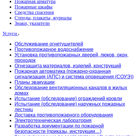
Пожарная арматура
Пожарные шкафы
Средства спасения
Стенды, плакаты, журналы
Знаки, указатели
Услуги
Обслуживание огнетушителей
Противопожарное водоснабжение
Установка противопожарных дверей, люков, окон,
проходок
Огнезащита материалов, изделий, конструкций
Пожарная автоматика (пожарно-охранная
сигнализация (АПС) и система оповещения (СОУЭ))
Планы эвакуации
Обследование вентиляционных каналов в жилых
домах
Испытание (обследование) ограждений кровли
Испытание (обследование) наружных пожарных
лестниц
Доставка противопожарного оборудования
Электротехническая лаборатория
Разработка документации по пожарной
безопасности (приказы, инструкции…)