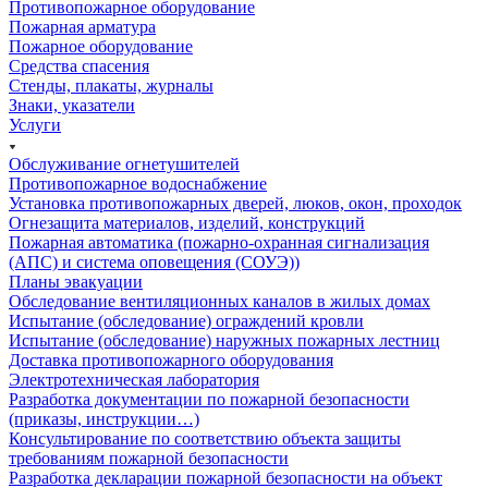
Противопожарное оборудование
Пожарная арматура
Пожарное оборудование
Средства спасения
Стенды, плакаты, журналы
Знаки, указатели
Услуги
Обслуживание огнетушителей
Противопожарное водоснабжение
Установка противопожарных дверей, люков, окон, проходок
Огнезащита материалов, изделий, конструкций
Пожарная автоматика (пожарно-охранная сигнализация
(АПС) и система оповещения (СОУЭ))
Планы эвакуации
Обследование вентиляционных каналов в жилых домах
Испытание (обследование) ограждений кровли
Испытание (обследование) наружных пожарных лестниц
Доставка противопожарного оборудования
Электротехническая лаборатория
Разработка документации по пожарной безопасности
(приказы, инструкции…)
Консультирование по соответствию объекта защиты
требованиям пожарной безопасности
Разработка декларации пожарной безопасности на объект