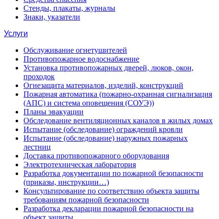
Стенды, плакаты, журналы
Знаки, указатели
Услуги
Обслуживание огнетушителей
Противопожарное водоснабжение
Установка противопожарных дверей, люков, окон,
проходок
Огнезащита материалов, изделий, конструкций
Пожарная автоматика (пожарно-охранная сигнализация
(АПС) и система оповещения (СОУЭ))
Планы эвакуации
Обследование вентиляционных каналов в жилых домах
Испытание (обследование) ограждений кровли
Испытание (обследование) наружных пожарных
лестниц
Доставка противопожарного оборудования
Электротехническая лаборатория
Разработка документации по пожарной безопасности
(приказы, инструкции…)
Консультирование по соответствию объекта защиты
требованиям пожарной безопасности
Разработка декларации пожарной безопасности на
объект защиты