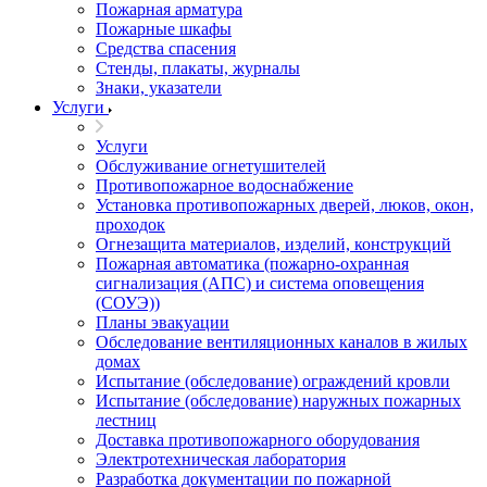
Пожарная арматура
Пожарные шкафы
Средства спасения
Стенды, плакаты, журналы
Знаки, указатели
Услуги
Услуги
Обслуживание огнетушителей
Противопожарное водоснабжение
Установка противопожарных дверей, люков, окон,
проходок
Огнезащита материалов, изделий, конструкций
Пожарная автоматика (пожарно-охранная
сигнализация (АПС) и система оповещения
(СОУЭ))
Планы эвакуации
Обследование вентиляционных каналов в жилых
домах
Испытание (обследование) ограждений кровли
Испытание (обследование) наружных пожарных
лестниц
Доставка противопожарного оборудования
Электротехническая лаборатория
Разработка документации по пожарной